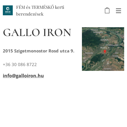
FÉM és TERMÉSKŐ kerti
berendezések
GALLO IRON
2015 Szigetmonostor Rosd utca 9.
+36 30 086 8722
info@galloiron.hu