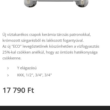
Új víztakarékos csapok kerámia tárcsás patronokkal,
krómozott sárgarézből és lakkozott fogantyúval.
Az új "ECO" levegőztetőnek köszönhetően a vízfogyasztás
25%-kal csökken anélkül, hogy az öntözés hatékonysága
csökkenne.
Y elágazású
KKK, 1/2", 3/4", 3/4"
17 790
Ft