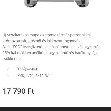
Új víztakarékos csapok kerámia tárcsás patronokkal,
krómozott sárgarézből és lakkozott fogantyúval.
Az új "ECO" levegőztetőnek köszönhetően a vízfogyasztás
25%-kal csökken anélkül, hogy az öntözés hatékonysága
csökkenne.
Y elágazású
KKK, 1/2", 3/4", 3/4"
17 790
Ft