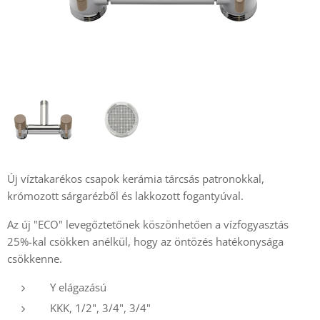
Új víztakarékos csapok kerámia tárcsás patronokkal,
krómozott sárgarézből és lakkozott fogantyúval.
Az új "ECO" levegőztetőnek köszönhetően a vízfogyasztás
25%-kal csökken anélkül, hogy az öntözés hatékonysága
csökkenne.
Y elágazású
KKK, 1/2", 3/4", 3/4"