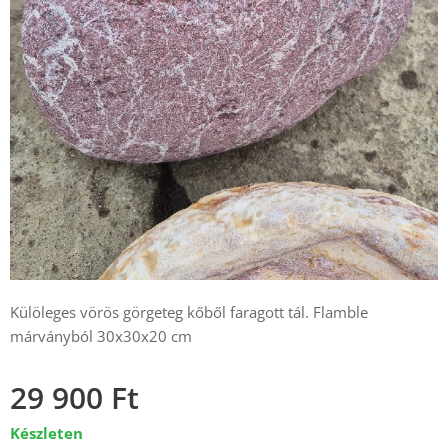
Külöleges vörös görgeteg kőből faragott tál. Flamble
márványból 30x30x20 cm
29 900
Ft
Készleten