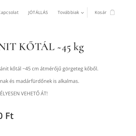
Kapcsolat
JÓTÁLLÁS
Továbbiak
Kosár
IT KŐTÁL ~45 kg
ránit kőtál ~45 cm átmérőjű görgeteg kőből.
nak és madárfürdőnek is alkalmas.
ÉLYESEN VEHETŐ ÁT!
0
Ft