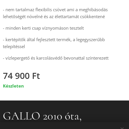
- nem tartalmaz flexibilis csövet ami a meghibásodás
lehetőségét növelné és az élettartamát csökkentené
- minden kerti csap víznyomáson tesztelt
- kertépítők által fejlesztett termék, a legegyszerűbb
telepítéssel
- vízlepergető és karcolásvédő bevonattal színterezett
74 900
Ft
Készleten
GALLO 2010 óta,
GALLO IRON 2016 óta