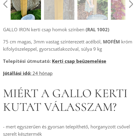
GALLO IRON kerti csap homok színben
(RAL 1002)
75 cm magas, 3mm vastag színterezett acélból,
MOFÉM
króm
kifolyószeleppel, gyorscsatlakozóval, súlya 9 kg
Telepítési útmutató:
Kerti csap beüzemelése
Jótállási idő:
24 hónap
MIÉRT A GALLO KERTI
KUTAT VÁLASSZAM?
- mert egyszerűen és gyorsan telepíthető, horganyzott csővel
szerelt késztermék