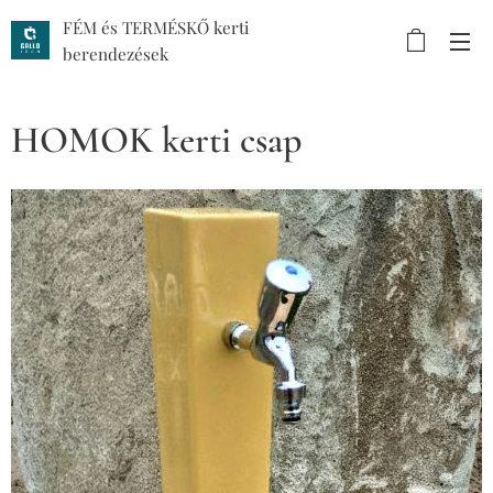
FÉM és TERMÉSKŐ kerti
berendezések
HOMOK kerti csap