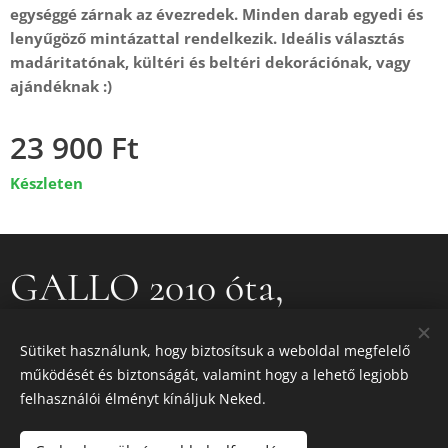
egységgé zárnak az évezredek. Minden darab egyedi és
lenyűgöző mintázattal rendelkezik. Ideális választás
madáritatónak, kültéri és beltéri dekorációnak, vagy
ajándéknak :)
23 900
Ft
Készleten
GALLO 2010 óta,
GALLO IRON 2016 óta
Sütiket használunk, hogy biztosítsuk a weboldal megfelelő
működését és biztonságát, valamint hogy a lehető legjobb
felhasználói élményt kínáljuk Neked.
GALLO IRON © 2026
Sütik