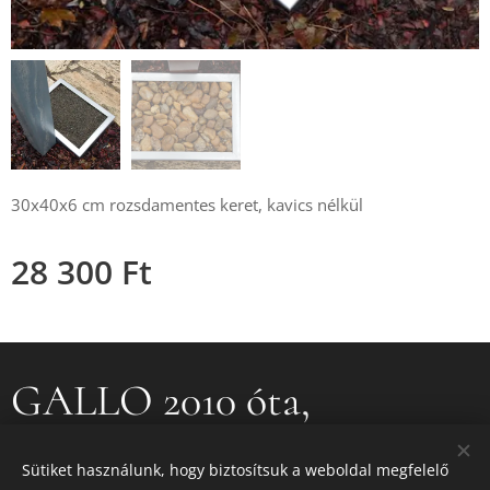
30x40x6 cm rozsdamentes keret, kavics nélkül
28 300
Ft
GALLO 2010 óta,
GALLO IRON 2016 óta
Sütiket használunk, hogy biztosítsuk a weboldal megfelelő