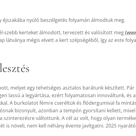
gy éjszakába nyúló beszélgetés folyamán álmodtuk meg.
él-szebb kerteket álmodott, tervezett és valósított meg
(www
p látványa mégis elvett a kert szépségéből, így az este foly
lesztés
ott, melyet egy tehetséges asztalos barátunk készített. Pár é
gen lassú a legyártása, ezért folyamatosan innováltunk, és a 
al. A burkolatot fémre cseréltük és flódergumival fa mintá
rtósnak bizonyult, azonban a tempón gyorsítani kellett, mive
 a szinterezésre váltottunk. A cél az volt, hogy olyan termé
t is növeli, nem kell néhány évente javítgatni. 2025 nyarától