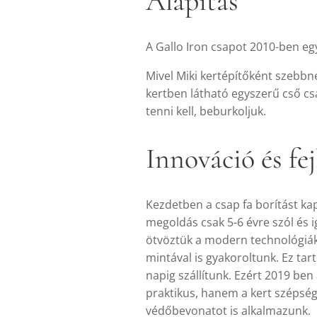
Alapítás
A Gallo Iron csapot 2010-ben e
Mivel Miki kertépítőként szebbn
kertben látható egyszerű cső csa
tenni kell, beburkoljuk.
Innováció és fej
Kezdetben a csap fa borítást kap
megoldás csak 5-6 évre szól és i
ötvöztük a modern technológiákk
mintával is gyakoroltunk. Ez ta
napig szállítunk. Ezért 2019 ben
praktikus, hanem a kert szépségé
védőbevonatot is alkalmazunk.