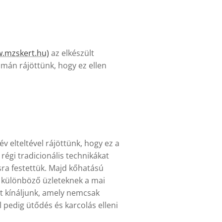
.mzskert.hu)
az elkészült
amán rájöttünk, hogy ez ellen
v elteltével rájöttünk, hogy ez a
régi tradicionális technikákat
sra festettük. Majd kőhatású
l különböző üzleteknek a mai
ket kínáljunk, amely nemcsak
 pedig ütődés és karcolás elleni