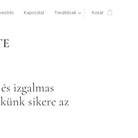
besítés
Kapcsolat
Továbbiak
Kosár
TE
 és izgalmas
ékünk sikere az