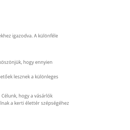
ekhez igazodva. A különféle
 köszönjük, hogy ennyien
etőek lesznek a különleges
. Célunk, hogy a vásárlók
nak a kerti élettér szépségéhez