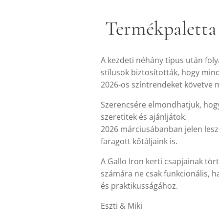
Termékpaletta 
A kezdeti néhány típus után foly
stílusok biztosították, hogy min
2026-os színtrendeket követve mo
Szerencsére elmondhatjuk, hogy 
szeretitek és ajánljátok.
2026 márciusábanban jelen leszü
faragott kőtáljaink is.
A Gallo Iron kerti csapjainak tö
számára ne csak funkcionális, h
és praktikusságához.
Eszti & Miki