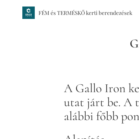
FÉM és TERMÉSKŐ kerti berendezések
G
A Gallo Iron ke
utat járt be. A 
alábbi főbb po