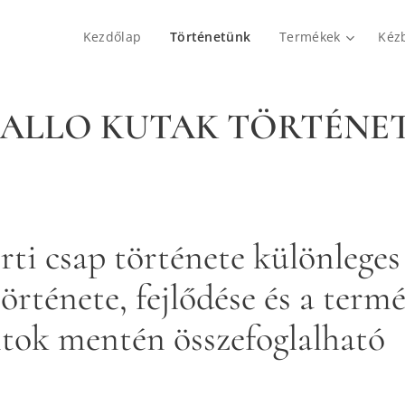
Kezdőlap
Történetünk
Termékek
Kéz
ALLO KUTAK TÖRTÉNE
rti csap története különleges
története, fejlődése és a term
ntok mentén összefoglalható