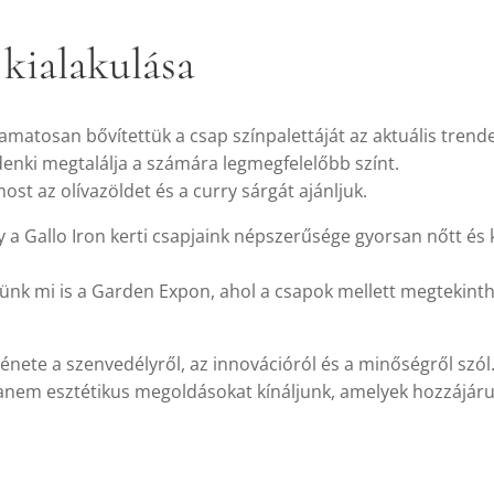
kialakulása
amatosan bővítettük a csap színpalettáját az aktuális trend
denki megtalálja a számára legmegfelelőbb színt.
st az olívazöldet és a curry sárgát ajánljuk.
a Gallo Iron kerti csapjaink népszerűsége gyorsan nőtt és
nk mi is a Garden Expon, ahol a csapok mellett megtekinth
rténete a szenvedélyről, az innovációról és a minőségről szól
anem esztétikus megoldásokat kínáljunk, amelyek hozzájárul